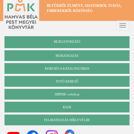
Ugrás
BETŰKBŐL ÉLMÉNY, ADATOKBÓL TUDÁS,
a
EMBEREKBŐL KÖZÖSSÉG
tartalomra
Toggle
naviga
BEJELENTKEZÉS
BEIRATKOZÁS
KERESÉS A KATALÓGUSBAN
Katalógus
FOTÓ KERESŐ
HBPMK webshop
KSZR
FELIRATKOZÁS HÍRLEVÉLRE