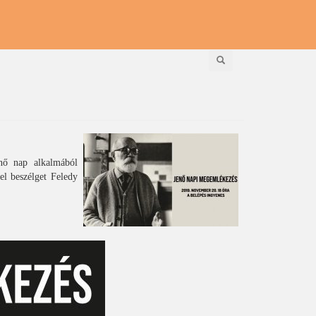
Keresés
nő nap alkalmából
el beszélget Feledy