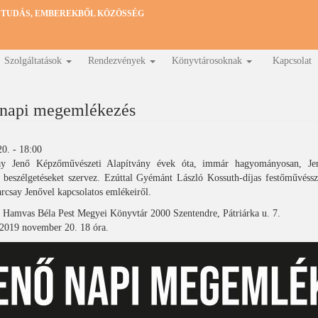
 TUDÁS, EMBEREKBŐL KÖZÖSSÉG
Szolgáltatások
Rendezvények
Könyvtárosoknak
Kapcsolat
-napi megemlékezés
0. - 18:00
ay Jenő Képzőművészeti Alapítvány évek óta, immár hagyományosan, Je
 beszélgetéseket szervez. Ezúttal Gyémánt László Kossuth-díjas festőművéssz
rcsay Jenővel kapcsolatos emlékeiről.
: Hamvas Béla Pest Megyei Könyvtár 2000 Szentendre, Pátriárka u. 7.
 2019 november 20. 18 óra.