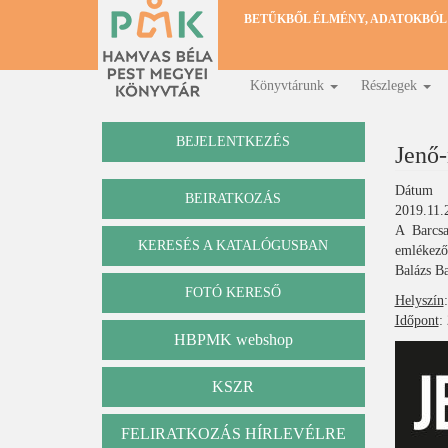
Ugrás
BETŰKBŐL ÉLMÉNY, ADATOKBÓL
a
tartalomra
Könyvtárunk
Részlegek
Fő
navigáció
BEJELENTKEZÉS
Jenő
Dátum
BEIRATKOZÁS
2019.11.2
A Barcs
KERESÉS A KATALÓGUSBAN
emlékező
Katalógus
Balázs Ba
FOTÓ KERESŐ
Helyszín
Időpont
:
HBPMK webshop
KSZR
FELIRATKOZÁS HÍRLEVÉLRE