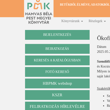
Ugrás
BETŰKBŐL ÉLMÉNY, ADATOKBÓL
a
tartalomra
Könyvtárunk
Részlegek
Fő
navigáció
BEJELENTKEZÉS
Ökofi
Dátum
BEIRATKOZÁS
2025.05.
KERESÉS A KATALÓGUSBAN
Szendőfi
Katalógus
és Kocsis
Milyen is
FOTÓ KERESŐ
saját lak
HBPMK webshop
Szakértő
KSZR
Sz
Ve
Ré
FELIRATKOZÁS HÍRLEVÉLRE