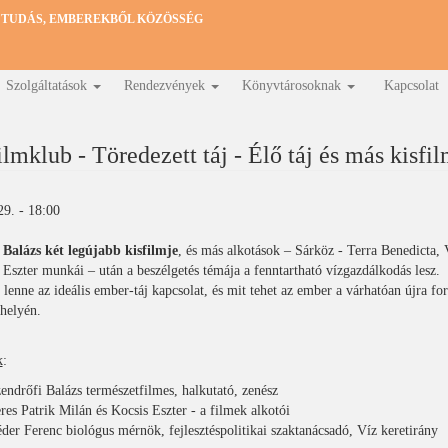
 TUDÁS, EMBEREKBŐL KÖZÖSSÉG
Szolgáltatások
Rendezvények
Könyvtárosoknak
Kapcsolat
lmklub - Töredezett táj - Élő táj és más kisfi
29. - 18:00
 Balázs két legújabb kisfilmje
, és más alkotások – Sárköz - Terra Benedicta, 
 Eszter munkái – után a beszélgetés témája a fenntartható vízgazdálkodás lesz.
 lenne az ideális ember-táj kapcsolat, és mit tehet az ember a várhatóan újra fo
óhelyén.
k
:
endrőfi Balázs természetfilmes, halkutató, zenész
res Patrik Milán és Kocsis Eszter - a filmek alkotói
der Ferenc biológus mérnök, fejlesztéspolitikai szaktanácsadó, Víz keretirány