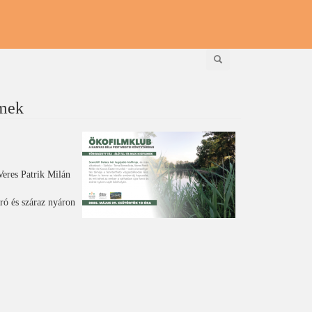
Keresés
lmek
Veres Patrik Milán
rró és száraz nyáron