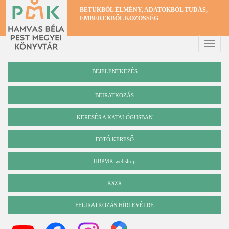
Ugrás
BETŰKBŐL ÉLMÉNY, ADATOKBÓL TUDÁS,
a
EMBEREKBŐL KÖZÖSSÉG
tartalomra
Toggle
naviga
BEJELENTKEZÉS
BEIRATKOZÁS
KERESÉS A KATALÓGUSBAN
Katalógus
FOTÓ KERESŐ
HBPMK webshop
KSZR
FELIRATKOZÁS HÍRLEVÉLRE