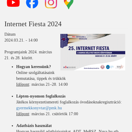
Internet Fiesta 2024
Dátum
2024.03.21. - 14:00
Programjaink 2024. március
21. és 28. között.
Hogyan keressünk?
Online szolgáltatásaink
bemutatása, tippek és trükkök
Időpont
: március 21–28. 14:00
Lépten-nyomon foglalkozás
Játékos környezetismereti foglalkozás óvodásoknakregisztráció:
gyermekkonyvtar@pmk.hu
Időpont
: március 21. csütörtök 17:00
Adatbázis használat
Hogyan használd adatbázisainkat. ADT, MeRSZ, Nava.hu stb.