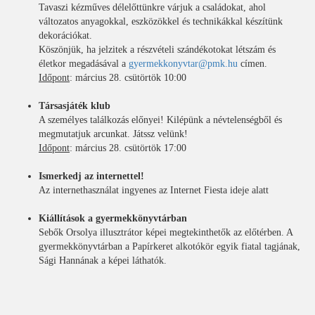
Tavaszi kézműves délelőttünkre várjuk a családokat, ahol
változatos anyagokkal, eszközökkel és technikákkal készítünk
dekorációkat.
Köszönjük, ha jelzitek a részvételi szándékotokat létszám és
életkor megadásával a
gyermekkonyvtar@pmk.hu
címen.
Időpont
: március 28. csütörtök 10:00
Társasjáték klub
A személyes találkozás előnyei! Kilépünk a névtelenségből és
megmutatjuk arcunkat. Játssz velünk!
Időpont
: március 28. csütörtök 17:00
Ismerkedj az internettel!
Az internethasználat ingyenes az Internet Fiesta ideje alatt
Kiállítások a gyermekkönyvtárban
Sebők Orsolya illusztrátor képei megtekinthetők az előtérben. A
gyermekkönyvtárban a Papírkeret alkotókör egyik fiatal tagjának,
Sági Hannának a képei láthatók.