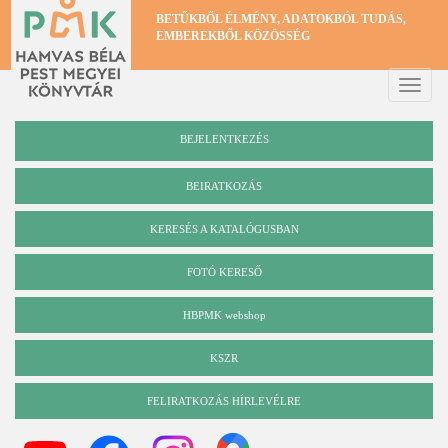
Ugrás
BETŰKBŐL ÉLMÉNY, ADATOKBÓL TUDÁS,
a
EMBEREKBŐL KÖZÖSSÉG
tartalomra
Toggle
naviga
BEJELENTKEZÉS
BEIRATKOZÁS
KERESÉS A KATALÓGUSBAN
Katalógus
FOTÓ KERESŐ
HBPMK webshop
KSZR
FELIRATKOZÁS HÍRLEVÉLRE