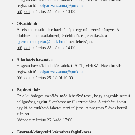
regisztráció:
polgar.zsuzsanna@pmk.hu
Időpont
: március 22. péntek 10:00
Olvasóklub
A felsős olvasóklub e havi témája: egy női szerző könyve. A
klubhoz lehet csatlakozni, érdeklődés és jelentkezés a
gyermekkonyvtar@pmk.hu
címen lehetséges.
Időpont
: március 22. péntek 14:00
Adatbázis használat
Hogyan használd adatbázisainkat. ADT, MeRSZ, Nava.hu stb.
regisztráció:
polgar.zsuzsanna@pmk.hu
Időpont
: március 25. hétfő 10:00
Papírszínház
Ez a különleges mesélési mód lehetővé teszi, hogy nagyobb számú
hallgatóság együtt élvezhesse az illusztrációkat. A színházi hatást
egy ki-be csukható fakeret teszi teljessé. A program 5 éves kortól
ajánlott.
Időpont
: március 26. kedd 17:00
Gyermekkönyvtári kézműves foglalkozás