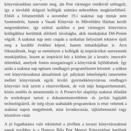
könyvtárunkban szervezte meg, ám Pest vármegye rendkívül széttagolt,
így a távolabb dolgozó kollégák számára nehezebben megközelíthető.
Ebből a felismerésből a november 19-i szakmai nap immár nem
Szentendrén, hanem a Vasadi Könyvtár és Művelődési Házban került
megrendezésre, így ezúttal azokhoz a pest vármegyei könyvtáros
kollégákhoz kerültünk elérhető távolságba, akik munkájukat Dél-Pesten
végzik. A szakmai nap nem csupán a szokatlan helyszínét tekintve újult
meg a korábbi évekhez képest, hanem tematikájában is. Arra
fókuszáltunk, hogy az eseményen a kollégák új inspirációkat szerezzenek
munkájukhoz, hiszen az inspiráció kéz a kézben jár a kreatív, innovatív
ötletekkel, amelyek fontos mozgatórugói a könyvtárak fejlődésének. Így
aztán a szakmai nap egészen rendhagyó programfüzetet követett: a szűken
vett könyvtárszakmai aktualitások (pl. pályázati lehetőségek) ismertetése
mellett könyvtárunk egyik kiváló gyermekkönyvtárosa rendhagyó
könyvtári órát tartott a résztvevőknek, de volt népi hangszerbemutató,
közös zenélés és mesemondás is. A PreservArt alapítója szakmai előadást
és workshopot tartott a dokumentumvédelem -és javítás legújabb
technológiáiról, de még olyan szabadabb programokon is részt vehettek a
szakmai napon megjelentek, mint lovaskocsizás, tájházbemutató vagy
kézműves vásár.
A jó fogadtatásra való tekintettel a jövőben a tavaszi könyvtárszakmai
napok továbbra is a Hamvas Béla Pest Megyei Könyvtárban kerülnek