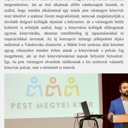
megrendezésre, ám az őszi alkalmak afféle vándornapok lesznek, és
azáltal, hogy minden alkalommal egy másik pest vármegyei könyvtár
teszi lehetővé a szakmai fórum megvalósítását, nemcsak megkönnyítjük a
távolabb dolgozó kollégák eljutását a helyszínre, de a vármegyén belüli
kohéziót is erősítjük azáltal, hogy a könyvtáros kollégák ellátogatnak
egymás könyvtárába, ahonnan remélhetőleg új tapasztalatokkal és
inspirációkkal távoznak. Az új koncepció mintegy jelképeként útjára
indítottuk a Vándorróka elismerést: a Máthé Ivett szobrász által készített
agyag rókaszobor minden évben annak a könyvtárnak a polcán fog
megpihenni, aki az őszi könyvtárszakmai napnak helyszínt biztosított.
Így, ha pest vármegyei olvasóink találkoznak a kis szoborral valamely
könyvtár polcán, már a történetét is ismerik.