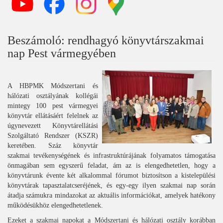
Beszámoló: rendhagyó könyvtárszakmai
nap Pest vármegyében
A HBPMK Módszertani és
hálózati osztályának kollégái
mintegy 100 pest vármegyei
könyvtár ellátásáért felelnek az
úgynevezett Könyvtárellátási
Szolgáltató Rendszer (KSZR)
keretében. Száz könyvtár
szakmai tevékenységének és infrastruktúrájának folyamatos támogatása
önmagában sem egyszerű feladat, ám az is elengedhetetlen, hogy a
könyvtárunk évente két alkalommal fórumot biztosítson a kistelepülési
könyvtárak tapasztalatcseréjének, és egy-egy ilyen szakmai nap során
átadja számukra mindazokat az aktuális információkat, amelyek hatékony
működésükhöz elengedhetetlenek.
Ezeket a szakmai napokat a Módszertani és hálózati osztály korábban