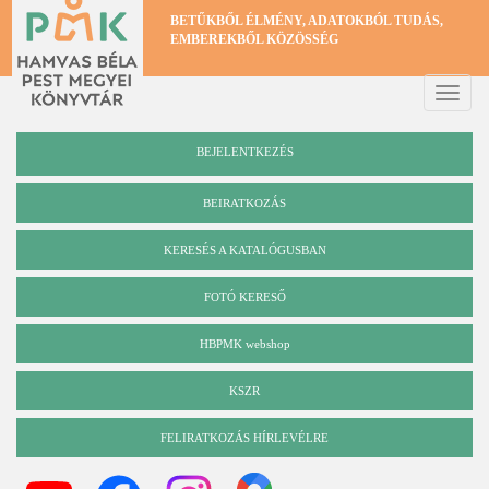
Ugrás
BETŰKBŐL ÉLMÉNY, ADATOKBÓL TUDÁS,
a
EMBEREKBŐL KÖZÖSSÉG
tartalomra
Toggle
naviga
BEJELENTKEZÉS
BEIRATKOZÁS
KERESÉS A KATALÓGUSBAN
Katalógus
FOTÓ KERESŐ
HBPMK webshop
KSZR
FELIRATKOZÁS HÍRLEVÉLRE