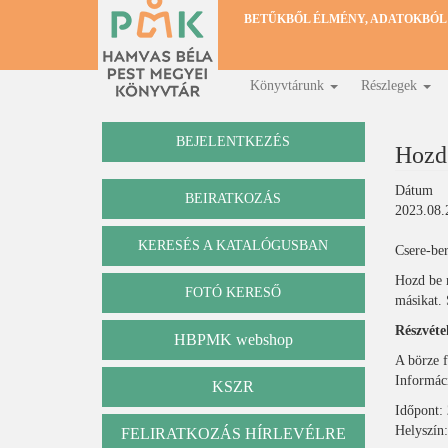
Ugrás
BETŰKBŐL ÉLMÉNY, ADATOKBÓL
a
tartalomra
Könyvtárunk
Részlegek
Fő
navigáció
BEJELENTKEZÉS
Hozd 
Dátum
BEIRATKOZÁS
2023.08.
KERESÉS A KATALÓGUSBAN
Csere-ber
Katalógus
Hozd be m
FOTÓ KERESŐ
másikat. 
Részvéte
HBPMK webshop
A börze 
Informác
KSZR
Időpont:
Helyszín:
FELIRATKOZÁS HÍRLEVÉLRE