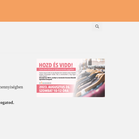
Keresés
 mennyiségben
mogatod.