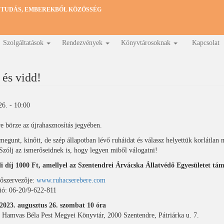
 TUDÁS, EMBEREKBŐL KÖZÖSSÉG
Szolgáltatások
Rendezvények
Könyvtárosoknak
Kapcsolat
és vidd!
26. - 10:00
e börze az újrahasznosítás jegyében.
egunt, kinőtt, de szép állapotban lévő ruháidat és válassz helyettük korlátlan
Szólj az ismerőseidnek is, hogy legyen miből válogatni!
li díj 1000 Ft, amellyel az Szentendrei Árvácska Állatvédő Egyesületet tá
főszervezője:
www.ruhacserebere.com
ió: 06-20/9-622-811
2023. augusztus 26. szombat 10 óra
 Hamvas Béla Pest Megyei Könyvtár, 2000 Szentendre, Pátriárka u. 7.