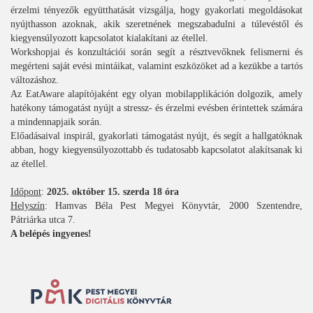
érzelmi tényezők együtthatását vizsgálja, hogy gyakorlati megoldásokat
nyújthasson azoknak, akik szeretnének megszabadulni a túlevéstől és
kiegyensúlyozott kapcsolatot kialakítani az étellel.
Workshopjai és konzultációi során segít a résztvevőknek felismerni és
megérteni saját evési mintáikat, valamint eszközöket ad a kezükbe a tartós
változáshoz.
Az EatAware alapítójaként egy olyan mobilapplikáción dolgozik, amely
hatékony támogatást nyújt a stressz- és érzelmi evésben érintettek számára
a mindennapjaik során.
Előadásaival inspirál, gyakorlati támogatást nyújt, és segít a hallgatóknak
abban, hogy kiegyensúlyozottabb és tudatosabb kapcsolatot alakítsanak ki
az étellel.
Időpont
:
2025. október 15. szerda 18 óra
Helyszín
: Hamvas Béla Pest Megyei Könyvtár, 2000 Szentendre,
Pátriárka utca 7.
A belépés ingyenes!