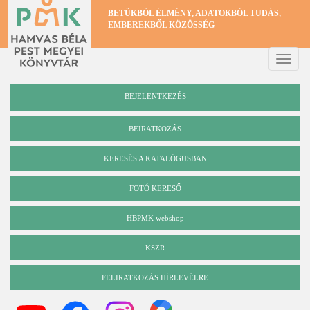
Ugrás
BETŰKBŐL ÉLMÉNY, ADATOKBÓL TUDÁS,
a
EMBEREKBŐL KÖZÖSSÉG
tartalomra
Toggle
naviga
BEJELENTKEZÉS
BEIRATKOZÁS
KERESÉS A KATALÓGUSBAN
Katalógus
FOTÓ KERESŐ
HBPMK webshop
KSZR
FELIRATKOZÁS HÍRLEVÉLRE