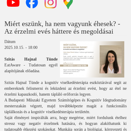
Miért eszünk, ha nem vagyunk éhesek? -
Az érzelmi evés háttere és megoldásai
Dátum
2025.10.15. - 18:00
Szitás Hajnal Tünde
EatAware - Tudatosan egyél
alapítójának előadása.
Szitás Hajnal Tünde a kognitív viselkedésterápia eszköztárával segít az
embereknek felismerni és leküzdeni az érzelmi evést, hogy az étel ne
érzelmi kapaszkodó, hanem tápláló erőforrás legyen.
A Budapesti Műszaki Egyetem Számítógépes és Kognitív Idegtudomány
mesterszakán végzett, majd továbbképezte magát a funkcionális
táplálkozás és a kognitív viselkedésterápia területén.
Saját élményei inspirálták arra, hogy megértse, miért fordulunk ételhez
stressz vagy negatív érzelmek hatására, és hogyan alakíthatunk ki
tudatosabb étkezési szokásokat. Munkája során a biológiai, környezeti és