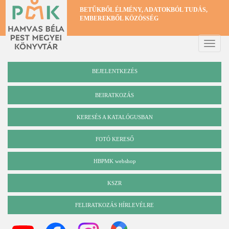
Ugrás
BETŰKBŐL ÉLMÉNY, ADATOKBÓL TUDÁS,
a
EMBEREKBŐL KÖZÖSSÉG
tartalomra
Toggle
naviga
BEJELENTKEZÉS
BEIRATKOZÁS
KERESÉS A KATALÓGUSBAN
Katalógus
FOTÓ KERESŐ
HBPMK webshop
KSZR
FELIRATKOZÁS HÍRLEVÉLRE