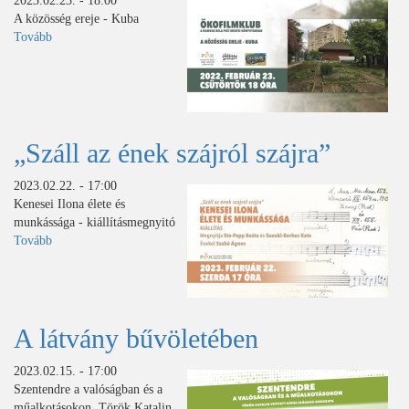
2023.02.23. - 18:00
Mentő
A közösség ereje - Kuba
Szolgálat
Tovább
(Ökofilmklub)
szemszögéből)
„Száll az ének szájról szájra”
2023.02.22. - 17:00
Kenesei Ilona élete és
munkássága - kiállításmegnyitó
Tovább
(„Száll
az
ének
szájról
szájra”)
A látvány bűvöletében
2023.02.15. - 17:00
Szentendre a valóságban és a
műalkotásokon. Török Katalin