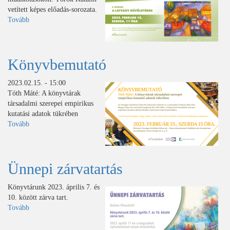
vetített képes előadás-sorozata.
Tovább
(A
látvány
bűvöletében)
Könyvbemutató
2023.02.15. - 15:00
Tóth Máté: A könyvtárak
társadalmi szerepei empirikus
kutatási adatok tükrében
Tovább
(Könyvbemutató)
Ünnepi zárvatartás
Könyvtárunk 2023. április 7. és
10. között zárva tart.
Tovább
(Ünnepi
zárvatartás)