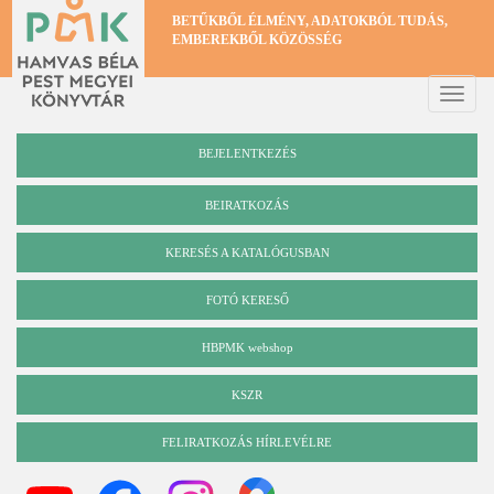
Ugrás
BETŰKBŐL ÉLMÉNY, ADATOKBÓL TUDÁS,
a
EMBEREKBŐL KÖZÖSSÉG
tartalomra
Toggle
naviga
BEJELENTKEZÉS
BEIRATKOZÁS
KERESÉS A KATALÓGUSBAN
Katalógus
FOTÓ KERESŐ
HBPMK webshop
KSZR
FELIRATKOZÁS HÍRLEVÉLRE