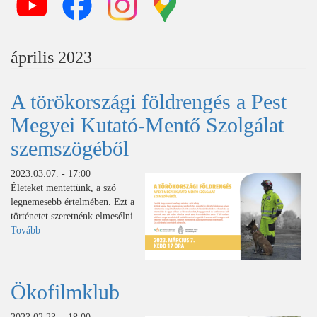
április 2023
A törökországi földrengés a Pest
Megyei Kutató-Mentő Szolgálat
szemszögéből
2023.03.07. - 17:00
Életeket mentettünk, a szó
legnemesebb értelmében. Ezt a
történetet szeretnénk elmesélni.
Tovább
(A
törökországi
földrengés
a
Ökofilmklub
Pest
Megyei
Kutató-