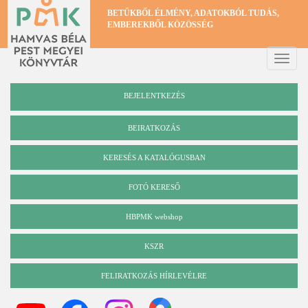
Ugrás
BETŰKBŐL ÉLMÉNY, ADATOKBÓL TUDÁS,
a
EMBEREKBŐL KÖZÖSSÉG
tartalomra
Toggle
naviga
BEJELENTKEZÉS
BEIRATKOZÁS
KERESÉS A KATALÓGUSBAN
Katalógus
FOTÓ KERESŐ
HBPMK webshop
KSZR
FELIRATKOZÁS HÍRLEVÉLRE