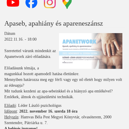
Apaseb, apahiány és apareneszánsz
Dátum
2022.11.16. - 18:00
Szeretettel várunk mindenkit az
Apanetwork záró előadására.
Előadásunk témája, a
magunkkal hozott apamodell hatása életünkre.
Mennyiben határozza meg egy férfi vagy egy nő életét hogy milyen volt
az édesapja?
Mit tudunk kezdeni az apa-sebeinkkel és a hiányzó apa emlékével?
Emlékek, álmok és ujjászületési technikák.
Előadó
: Léder László pszichológus
Időpont
:
2022. november 16. szerda 18 óra
Helyszín
: Hamvas Béla Pest Megyei Könyvtár, olvasóterem, 2000
Szentendre, Pátriárka u. 7.
A belépés ingyenes!