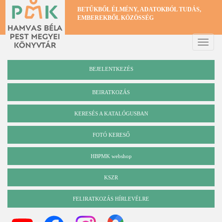
Ugrás
BETŰKBŐL ÉLMÉNY, ADATOKBÓL TUDÁS,
a
EMBEREKBŐL KÖZÖSSÉG
tartalomra
Toggle
naviga
BEJELENTKEZÉS
BEIRATKOZÁS
KERESÉS A KATALÓGUSBAN
Katalógus
FOTÓ KERESŐ
HBPMK webshop
KSZR
FELIRATKOZÁS HÍRLEVÉLRE